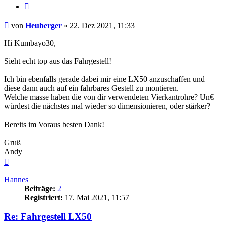
Zitieren
Beitrag
von
Heuberger
»
22. Dez 2021, 11:33
Hi Kumbayo30,
Sieht echt top aus das Fahrgestell!
Ich bin ebenfalls gerade dabei mir eine LX50 anzuschaffen und
diese dann auch auf ein fahrbares Gestell zu montieren.
Welche masse haben die von dir verwendeten Vierkantrohre? Un€
würdest die nächstes mal wieder so dimensionieren, oder stärker?
Bereits im Voraus besten Dank!
Gruß
Andy
Nach
oben
Hannes
Beiträge:
2
Registriert:
17. Mai 2021, 11:57
Re: Fahrgestell LX50