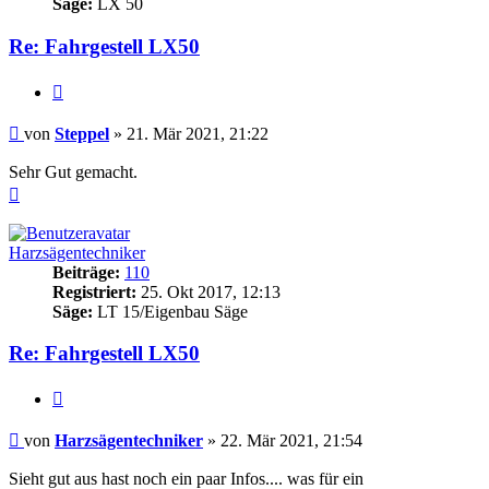
Säge:
LX 50
Re: Fahrgestell LX50
Zitieren
Beitrag
von
Steppel
»
21. Mär 2021, 21:22
Sehr Gut gemacht.
Nach
oben
Harzsägentechniker
Beiträge:
110
Registriert:
25. Okt 2017, 12:13
Säge:
LT 15/Eigenbau Säge
Re: Fahrgestell LX50
Zitieren
Beitrag
von
Harzsägentechniker
»
22. Mär 2021, 21:54
Sieht gut aus hast noch ein paar Infos.... was für ein