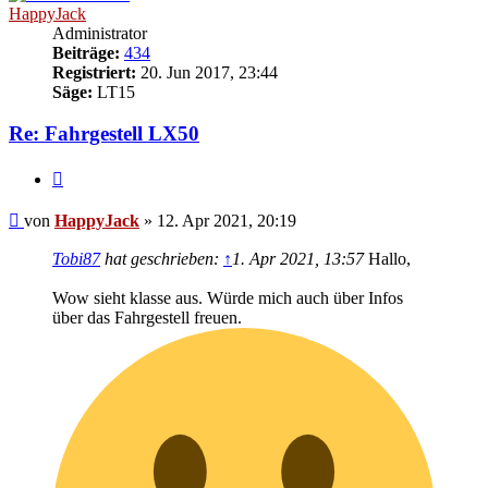
HappyJack
Administrator
Beiträge:
434
Registriert:
20. Jun 2017, 23:44
Säge:
LT15
Re: Fahrgestell LX50
Zitieren
Beitrag
von
HappyJack
»
12. Apr 2021, 20:19
Tobi87
hat geschrieben:
↑
1. Apr 2021, 13:57
Hallo,
Wow sieht klasse aus. Würde mich auch über Infos
über das Fahrgestell freuen.