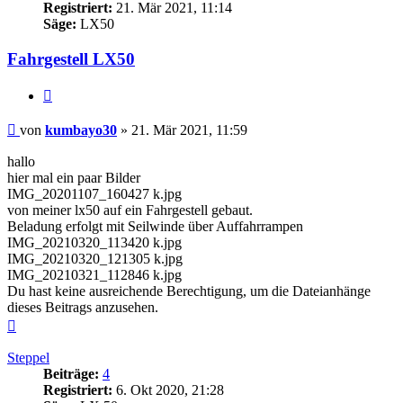
Registriert:
21. Mär 2021, 11:14
Säge:
LX50
Fahrgestell LX50
Zitieren
Beitrag
von
kumbayo30
»
21. Mär 2021, 11:59
hallo
hier mal ein paar Bilder
IMG_20201107_160427 k.jpg
von meiner lx50 auf ein Fahrgestell gebaut.
Beladung erfolgt mit Seilwinde über Auffahrrampen
IMG_20210320_113420 k.jpg
IMG_20210320_121305 k.jpg
IMG_20210321_112846 k.jpg
Du hast keine ausreichende Berechtigung, um die Dateianhänge
dieses Beitrags anzusehen.
Nach
oben
Steppel
Beiträge:
4
Registriert:
6. Okt 2020, 21:28