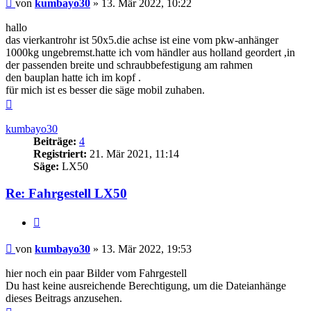
Beitrag
von
kumbayo30
»
13. Mär 2022, 10:22
hallo
das vierkantrohr ist 50x5.die achse ist eine vom pkw-anhänger
1000kg ungebremst.hatte ich vom händler aus holland geordert ,in
der passenden breite und schraubbefestigung am rahmen
den bauplan hatte ich im kopf .
für mich ist es besser die säge mobil zuhaben.
Nach
oben
kumbayo30
Beiträge:
4
Registriert:
21. Mär 2021, 11:14
Säge:
LX50
Re: Fahrgestell LX50
Zitieren
Beitrag
von
kumbayo30
»
13. Mär 2022, 19:53
hier noch ein paar Bilder vom Fahrgestell
Du hast keine ausreichende Berechtigung, um die Dateianhänge
dieses Beitrags anzusehen.
Nach