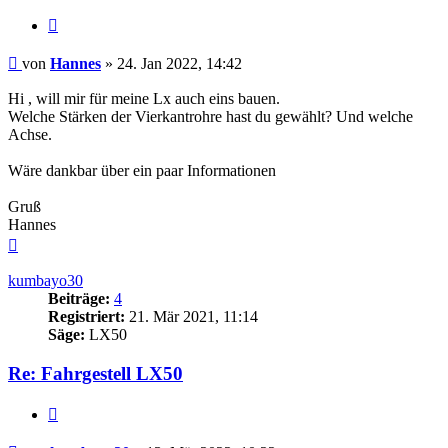
Zitieren
Beitrag
von
Hannes
»
24. Jan 2022, 14:42
Hi , will mir für meine Lx auch eins bauen.
Welche Stärken der Vierkantrohre hast du gewählt? Und welche
Achse.
Wäre dankbar über ein paar Informationen
Gruß
Hannes
Nach
oben
kumbayo30
Beiträge:
4
Registriert:
21. Mär 2021, 11:14
Säge:
LX50
Re: Fahrgestell LX50
Zitieren