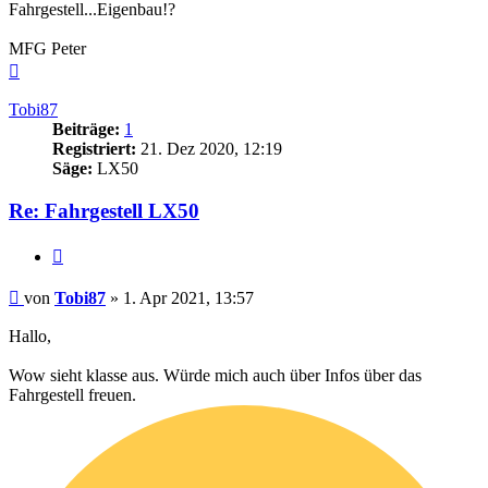
Fahrgestell...Eigenbau!?
MFG Peter
Nach
oben
Tobi87
Beiträge:
1
Registriert:
21. Dez 2020, 12:19
Säge:
LX50
Re: Fahrgestell LX50
Zitieren
Beitrag
von
Tobi87
»
1. Apr 2021, 13:57
Hallo,
Wow sieht klasse aus. Würde mich auch über Infos über das
Fahrgestell freuen.