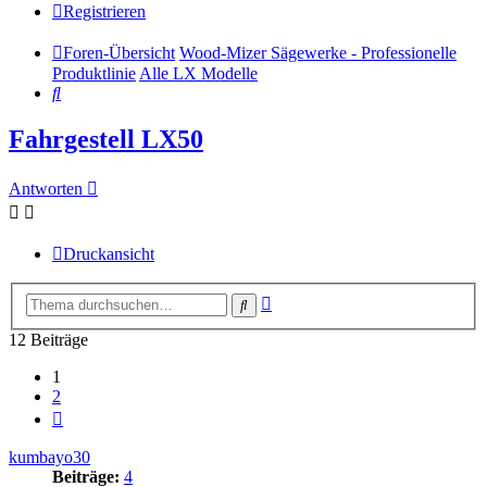
Registrieren
Foren-Übersicht
Wood-Mizer Sägewerke - Professionelle
Produktlinie
Alle LX Modelle
Suche
Fahrgestell LX50
Antworten
Druckansicht
Erweiterte
Suche
Suche
12 Beiträge
1
2
Nächste
kumbayo30
Beiträge:
4