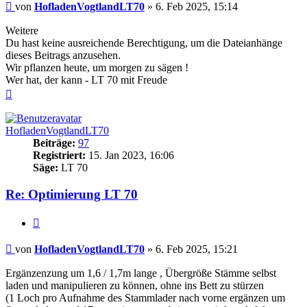
Beitrag
von
HofladenVogtlandLT70
»
6. Feb 2025, 15:14
Weitere
Du hast keine ausreichende Berechtigung, um die Dateianhänge
dieses Beitrags anzusehen.
Wir pflanzen heute, um morgen zu sägen !
Wer hat, der kann - LT 70 mit Freude
Nach
oben
HofladenVogtlandLT70
Beiträge:
97
Registriert:
15. Jan 2023, 16:06
Säge:
LT 70
Re: Optimierung LT 70
Zitieren
Beitrag
von
HofladenVogtlandLT70
»
6. Feb 2025, 15:21
Ergänzenzung um 1,6 / 1,7m lange , Übergröße Stämme selbst
laden und manipulieren zu können, ohne ins Bett zu stürzen
(1 Loch pro Aufnahme des Stammlader nach vorne ergänzen um