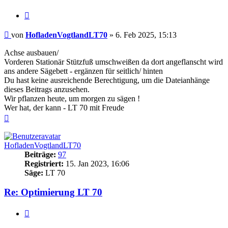
Zitieren
Beitrag
von
HofladenVogtlandLT70
»
6. Feb 2025, 15:13
Achse ausbauen/
Vorderen Stationär Stützfuß umschweißen da dort angeflanscht wird
ans andere Sägebett - ergänzen für seitlich/ hinten
Du hast keine ausreichende Berechtigung, um die Dateianhänge
dieses Beitrags anzusehen.
Wir pflanzen heute, um morgen zu sägen !
Wer hat, der kann - LT 70 mit Freude
Nach
oben
HofladenVogtlandLT70
Beiträge:
97
Registriert:
15. Jan 2023, 16:06
Säge:
LT 70
Re: Optimierung LT 70
Zitieren