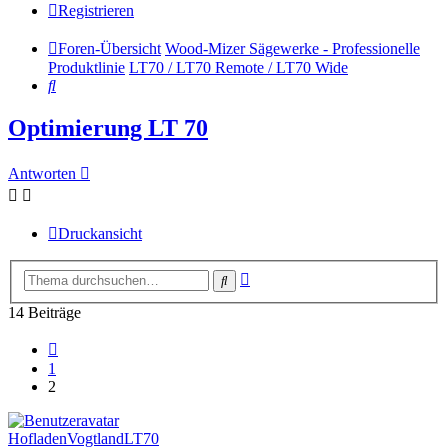
Registrieren
Foren-Übersicht
Wood-Mizer Sägewerke - Professionelle
Produktlinie
LT70 / LT70 Remote / LT70 Wide
Suche
Optimierung LT 70
Antworten
Druckansicht
Erweiterte
Suche
Suche
14 Beiträge
Vorherige
1
2
HofladenVogtlandLT70