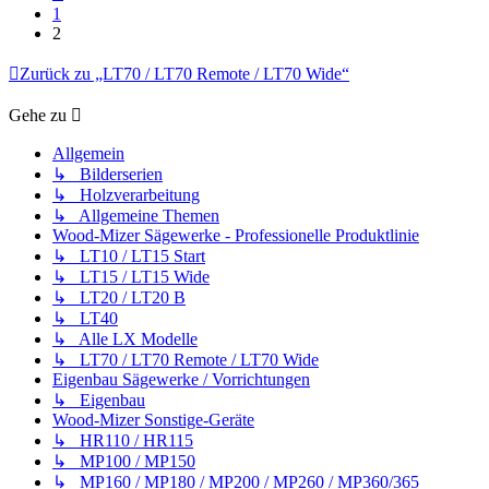
1
2
Zurück zu „LT70 / LT70 Remote / LT70 Wide“
Gehe zu
Allgemein
↳ Bilderserien
↳ Holzverarbeitung
↳ Allgemeine Themen
Wood-Mizer Sägewerke - Professionelle Produktlinie
↳ LT10 / LT15 Start
↳ LT15 / LT15 Wide
↳ LT20 / LT20 B
↳ LT40
↳ Alle LX Modelle
↳ LT70 / LT70 Remote / LT70 Wide
Eigenbau Sägewerke / Vorrichtungen
↳ Eigenbau
Wood-Mizer Sonstige-Geräte
↳ HR110 / HR115
↳ MP100 / MP150
↳ MP160 / MP180 / MP200 / MP260 / MP360/365