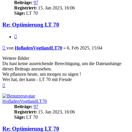
Beiträge:
97
Registriert:
15. Jan 2023, 16:06
Säge:
LT 70
Re: Optimierung LT 70
Zitieren
Beitrag
von
HofladenVogtlandLT70
»
6. Feb 2025, 15:04
Weitere Bilder
Du hast keine ausreichende Berechtigung, um die Dateianhänge
dieses Beitrags anzusehen.
Wir pflanzen heute, um morgen zu sägen !
Wer hat, der kann - LT 70 mit Freude
Nach
oben
HofladenVogtlandLT70
Beiträge:
97
Registriert:
15. Jan 2023, 16:06
Säge:
LT 70
Re: Optimierung LT 70