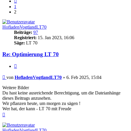
1
2
HofladenVogtlandLT70
Beiträge:
97
Registriert:
15. Jan 2023, 16:06
Säge:
LT 70
Re: Optimierung LT 70
Zitieren
Beitrag
von
HofladenVogtlandLT70
»
6. Feb 2025, 15:04
Weitere Bilder
Du hast keine ausreichende Berechtigung, um die Dateianhänge
dieses Beitrags anzusehen.
Wir pflanzen heute, um morgen zu sägen !
Wer hat, der kann - LT 70 mit Freude
Nach
oben
HofladenVogtlandLT70