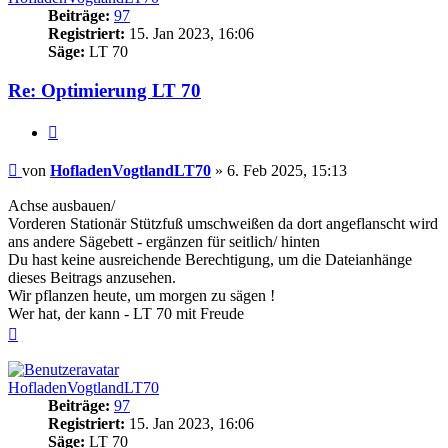
Beiträge:
97
Registriert:
15. Jan 2023, 16:06
Säge:
LT 70
Re: Optimierung LT 70
Zitieren
Beitrag
von
HofladenVogtlandLT70
»
6. Feb 2025, 15:13
Achse ausbauen/
Vorderen Stationär Stützfuß umschweißen da dort angeflanscht wird
ans andere Sägebett - ergänzen für seitlich/ hinten
Du hast keine ausreichende Berechtigung, um die Dateianhänge
dieses Beitrags anzusehen.
Wir pflanzen heute, um morgen zu sägen !
Wer hat, der kann - LT 70 mit Freude
Nach
oben
HofladenVogtlandLT70
Beiträge:
97
Registriert:
15. Jan 2023, 16:06
Säge:
LT 70