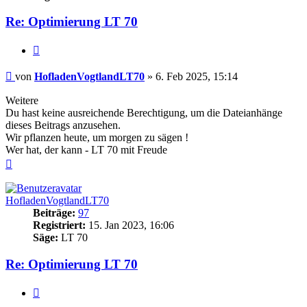
Re: Optimierung LT 70
Zitieren
Beitrag
von
HofladenVogtlandLT70
»
6. Feb 2025, 15:14
Weitere
Du hast keine ausreichende Berechtigung, um die Dateianhänge
dieses Beitrags anzusehen.
Wir pflanzen heute, um morgen zu sägen !
Wer hat, der kann - LT 70 mit Freude
Nach
oben
HofladenVogtlandLT70
Beiträge:
97
Registriert:
15. Jan 2023, 16:06
Säge:
LT 70
Re: Optimierung LT 70
Zitieren