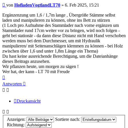
Beitrag
von
HofladenVogtlandLT70
»
6. Feb 2025, 15:21
Ergänzenzung um 1,6 / 1,7m lange , Übergröße Stämme selbst
laden und manipulieren zu können, ohne ins Bett zu stürzen
(1 Loch pro Aufnahme des Stammlader nach vorne ergänzen um
Stammlader rund 17cm weiter vor zu bringen, wird noch folgen -
geht bei stationär - da dann diese Distanz nicht mit Hand verschoben
werden muss bei dem Durchmesser, um mit Hydraulik
manipulieren/ mit Seitenanschlägen klemmen zu können - bei Holz
zwischen über 1,6 und unter 1,8m Länge ein Thema)
Du hast keine ausreichende Berechtigung, um die Dateianhänge
dieses Beitrags anzusehen.
Wir pflanzen heute, um morgen zu sägen !
Wer hat, der kann - LT 70 mit Freude
Nach
oben
Antworten
Druckansicht
Anzeigen:
Sortiere nach:
Richtung: