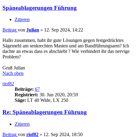
Späneablagerungen Führung
Zitieren
Beitrag
von
Julian
»
12. Sep 2024, 14:22
Hallo zusammen, habt ihr gute Lösungen gegen festgedrücktes
Sägemehl am senkrechten Masten und am Bandführungsarm? Ich
dachte an etwas dass es abschiebt ? Wie verhindert ihr das nervige
Problem?
Gruß Julian
Nach oben
riof82
Beiträge:
67
Registriert:
30. Jun 2020, 20:59
Säge:
LT 40 Wide, LX 250
Re: Späneablagerungen Führung
Zitieren
Beitrag
von
riof82
»
12. Sep 2024, 18:50