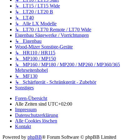
↳ LT15 / LT15 Wide
↳ LT20 / LT20 B
↳ LT40
↳ Alle LX Modelle
↳ LT70 / LT70 Remote / LT70 Wide
Eigenbau Sägewerke / Vorrichtungen
↳ Eigenbau
Wood-Mizer Sonstige-Geräte
↳ HR110 / HR115
↳ MP100 / MP150
↳ MP160 / MP180 / MP200 / MP260 / MP360/365
Mehrseitenhobel
↳ MF130
↳ Schärfgerät - Schränkgerät - Zubehör
Sonstiges
Foren-Übersicht
Alle Zeiten sind
UTC+02:00
Impressum
Datenschutzerklärung
Alle Cookies löschen
Kontakt
Powered by
phpBB
® Forum Software © phpBB Limited