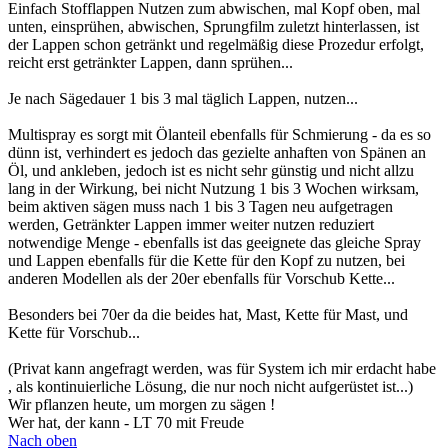
Einfach Stofflappen Nutzen zum abwischen, mal Kopf oben, mal
unten, einsprühen, abwischen, Sprungfilm zuletzt hinterlassen, ist
der Lappen schon getränkt und regelmäßig diese Prozedur erfolgt,
reicht erst getränkter Lappen, dann sprühen...
Je nach Sägedauer 1 bis 3 mal täglich Lappen, nutzen...
Multispray es sorgt mit Ölanteil ebenfalls für Schmierung - da es so
dünn ist, verhindert es jedoch das gezielte anhaften von Spänen an
Öl, und ankleben, jedoch ist es nicht sehr günstig und nicht allzu
lang in der Wirkung, bei nicht Nutzung 1 bis 3 Wochen wirksam,
beim aktiven sägen muss nach 1 bis 3 Tagen neu aufgetragen
werden, Getränkter Lappen immer weiter nutzen reduziert
notwendige Menge - ebenfalls ist das geeignete das gleiche Spray
und Lappen ebenfalls für die Kette für den Kopf zu nutzen, bei
anderen Modellen als der 20er ebenfalls für Vorschub Kette...
Besonders bei 70er da die beides hat, Mast, Kette für Mast, und
Kette für Vorschub...
(Privat kann angefragt werden, was für System ich mir erdacht habe
, als kontinuierliche Lösung, die nur noch nicht aufgerüstet ist...)
Wir pflanzen heute, um morgen zu sägen !
Wer hat, der kann - LT 70 mit Freude
Nach oben