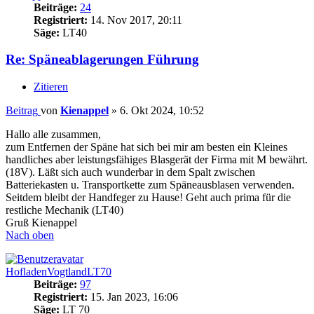
Beiträge:
24
Registriert:
14. Nov 2017, 20:11
Säge:
LT40
Re: Späneablagerungen Führung
Zitieren
Beitrag
von
Kienappel
»
6. Okt 2024, 10:52
Hallo alle zusammen,
zum Entfernen der Späne hat sich bei mir am besten ein Kleines
handliches aber leistungsfähiges Blasgerät der Firma mit M bewährt.
(18V). Läßt sich auch wunderbar in dem Spalt zwischen
Batteriekasten u. Transportkette zum Späneausblasen verwenden.
Seitdem bleibt der Handfeger zu Hause! Geht auch prima für die
restliche Mechanik (LT40)
Gruß Kienappel
Nach oben
HofladenVogtlandLT70
Beiträge:
97
Registriert:
15. Jan 2023, 16:06
Säge:
LT 70