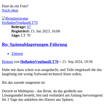
Hast du ein Foto?
Nach oben
HofladenVogtlandLT70
Beiträge:
97
Registriert:
15. Jan 2023, 16:06
Säge:
LT 70
Re: Späneablagerungen Führung
Zitieren
Beitrag
von
HofladenVogtlandLT70
»
21. Sep 2024, 19:58
Habe mir dazu schon was ausgedacht, und Teile eingekauft die das
langfristig mit wenig Aufwand technisch lösen sollen,
Bis das zuende umgesetzt ist:
Derzeit ist Multispray - das Beste, da das großteils aus
Lösungsmittel besteht, löst und verhindert am Anfang hervorragend
für 3 Tage das ankleben des Harzes aus Spänen,