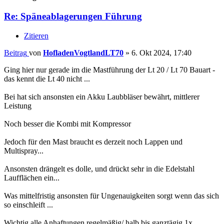
Re: Späneablagerungen Führung
Zitieren
Beitrag
von
HofladenVogtlandLT70
»
6. Okt 2024, 17:40
Ging hier nur gerade im die Mastführung der Lt 20 / Lt 70 Bauart -
das kennt die Lt 40 nicht ...
Bei hat sich ansonsten ein Akku Laubbläser bewährt, mittlerer
Leistung
Noch besser die Kombi mit Kompressor
Jedoch für den Mast braucht es derzeit noch Lappen und
Multispray...
Ansonsten drängelt es dolle, und drückt sehr in die Edelstahl
Laufflächen ein...
Was mittelfristig ansonsten für Ungenauigkeiten sorgt wenn das sich
so einschleift ...
Wichtig alle Anhaftungen regelmäßig/ halb bis ganztägig 1x