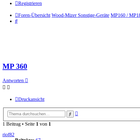
Registrieren
Foren-Übersicht
Wood-Mizer Sonstige-Geräte
MP160 / MP18
Suche
MP 360
Antworten
Druckansicht
Erweiterte
Suche
Suche
1 Beitrag • Seite
1
von
1
riof82