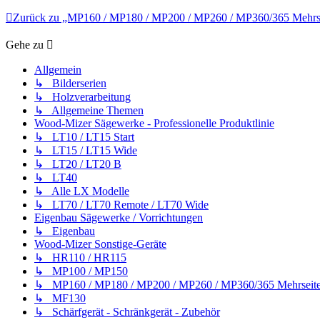
Zurück zu „MP160 / MP180 / MP200 / MP260 / MP360/365 Mehrs
Gehe zu
Allgemein
↳ Bilderserien
↳ Holzverarbeitung
↳ Allgemeine Themen
Wood-Mizer Sägewerke - Professionelle Produktlinie
↳ LT10 / LT15 Start
↳ LT15 / LT15 Wide
↳ LT20 / LT20 B
↳ LT40
↳ Alle LX Modelle
↳ LT70 / LT70 Remote / LT70 Wide
Eigenbau Sägewerke / Vorrichtungen
↳ Eigenbau
Wood-Mizer Sonstige-Geräte
↳ HR110 / HR115
↳ MP100 / MP150
↳ MP160 / MP180 / MP200 / MP260 / MP360/365 Mehrseite
↳ MF130
↳ Schärfgerät - Schränkgerät - Zubehör