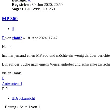
Beiträge:
67
Registriert:
30. Jun 2020, 20:59
Säge:
LT 40 Wide, LX 250
MP 360
Zitieren
Beitrag
von
riof82
»
18. Apr 2024, 17:47
Hallo,
hat hier jemand einen MP 360 und möchte ein wenig darüber bericht
Bin auf der Suche nach einem Vierseitenhobel und schwanke zwische
vielen Dank.
Nach
oben
Antworten
Druckansicht
1 Beitrag • Seite
1
von
1