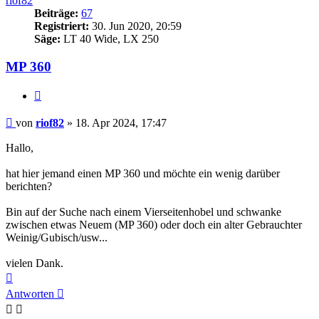
riof82
Beiträge:
67
Registriert:
30. Jun 2020, 20:59
Säge:
LT 40 Wide, LX 250
MP 360
Zitieren
Beitrag
von
riof82
»
18. Apr 2024, 17:47
Hallo,
hat hier jemand einen MP 360 und möchte ein wenig darüber
berichten?
Bin auf der Suche nach einem Vierseitenhobel und schwanke
zwischen etwas Neuem (MP 360) oder doch ein alter Gebrauchter
Weinig/Gubisch/usw...
vielen Dank.
Nach
oben
Antworten