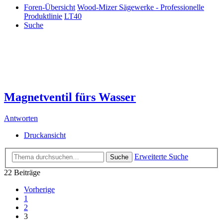
Foren-Übersicht
Wood-Mizer Sägewerke - Professionelle
Produktlinie
LT40
Suche
Magnetventil fürs Wasser
Antworten
Druckansicht
Erweiterte Suche
Suche
22 Beiträge
Vorherige
1
2
3