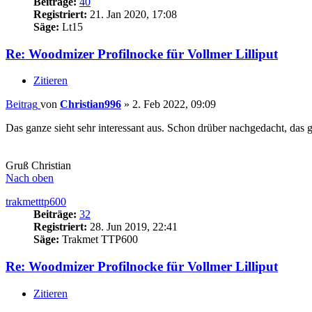
Beiträge:
40
Registriert:
21. Jan 2020, 17:08
Säge:
Lt15
Re: Woodmizer Profilnocke für Vollmer Lilliput
Zitieren
Beitrag
von
Christian996
»
2. Feb 2022, 09:09
Das ganze sieht sehr interessant aus. Schon drüber nachgedacht, das 
Gruß Christian
Nach oben
trakmetttp600
Beiträge:
32
Registriert:
28. Jun 2019, 22:41
Säge:
Trakmet TTP600
Re: Woodmizer Profilnocke für Vollmer Lilliput
Zitieren