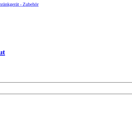
chränkgerät - Zubehör
ut