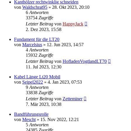
Kanthölzer rechtwinklig schneiden
von
Waldschrat95
»
28. Okt 2023, 20:10
6
Antworten
33754
Zugriffe
Letzter Beitrag
von
HappyJack
2. Dez 2023, 15:58
Fundament für die LT20
von
Marcelsius
»
12. Jun 2023, 14:57
4
Antworten
15932
Zugriffe
Letzter Beitrag
von
HofladenVogtlandLT70
11. Jul 2023, 12:30
Kabel Länge Lt20 Mobil
von
Seipel2022
»
4. Jan 2023, 07:53
9
Antworten
33838
Zugriffe
Letzter Beitrag
von
Zetteminer
7. Mär 2023, 10:38
Bandführungsrolle
von
Mescht
»
15. Nov 2022, 12:21
5
Antworten
24385
Zugriffe