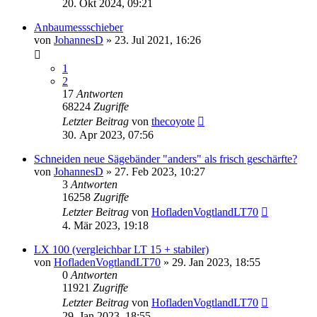
20. Okt 2024, 09:21
Anbaumessschieber
von
JohannesD
»
23. Jul 2021, 16:26
1
2
17
Antworten
68224
Zugriffe
Letzter Beitrag
von
thecoyote
30. Apr 2023, 07:56
Schneiden neue Sägebänder "anders" als frisch geschärfte?
von
JohannesD
»
27. Feb 2023, 10:27
3
Antworten
16258
Zugriffe
Letzter Beitrag
von
HofladenVogtlandLT70
4. Mär 2023, 19:18
LX 100 (vergleichbar LT 15 + stabiler)
von
HofladenVogtlandLT70
»
29. Jan 2023, 18:55
0
Antworten
11921
Zugriffe
Letzter Beitrag
von
HofladenVogtlandLT70
29. Jan 2023, 18:55