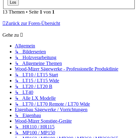
13 Themen • Seite
1
von
1
Zurück zur Foren-Übersicht
Gehe zu
Allgemein
↳ Bilderserien
↳ Holzverarbeitung
↳ Allgemeine Themen
Wood-Mizer Sägewerke - Professionelle Produktlinie
↳ LT10 / LT15 Start
↳ LT15 / LT15 Wide
↳ LT20 / LT20 B
↳ LT40
↳ Alle LX Modelle
↳ LT70 / LT70 Remote / LT70 Wide
Eigenbau Sägewerke / Vorrichtungen
↳ Eigenbau
Wood-Mizer Sonstige-Geräte
↳ HR110 / HR115
↳ MP100 / MP150