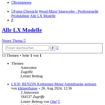
Registrieren
Foren-Übersicht
Wood-Mizer Sägewerke - Professionelle
Produktlinie
Alle LX Modelle
Suche
Alle LX Modelle
Neues Thema
Erweiterte
Suche
Suche
13 Themen • Seite
1
von
1
Themen
Antworten
Zugriffe
Letzter Beitrag
LX50_BENZIN Keilriemen Motor Antriebsseite gerissen
von
klimperhanse
»
26. Aug 2024, 12:36
2
Antworten
184537
Zugriffe
Letzter Beitrag
von
Olaf