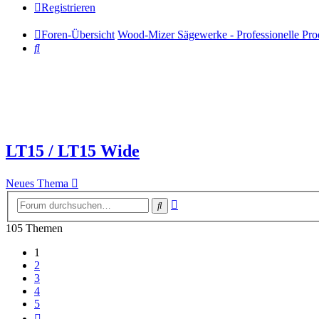
Registrieren
Foren-Übersicht
Wood-Mizer Sägewerke - Professionelle Prod
Suche
LT15 / LT15 Wide
Neues Thema
Erweiterte
Suche
Suche
105 Themen
1
2
3
4
5
Nächste