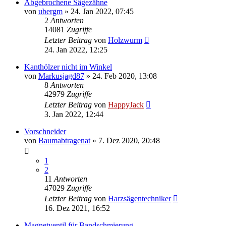
Abgebrochene Sägezähne
von
ubergm
»
24. Jan 2022, 07:45
2
Antworten
14081
Zugriffe
Letzter Beitrag
von
Holzwurm
24. Jan 2022, 12:25
Kanthölzer nicht im Winkel
von
Markusjagd87
»
24. Feb 2020, 13:08
8
Antworten
42979
Zugriffe
Letzter Beitrag
von
HappyJack
3. Jan 2022, 12:44
Vorschneider
von
Baumabtragenat
»
7. Dez 2020, 20:48
1
2
11
Antworten
47029
Zugriffe
Letzter Beitrag
von
Harzsägentechniker
16. Dez 2021, 16:52
Magnetventil für Bandschmierung