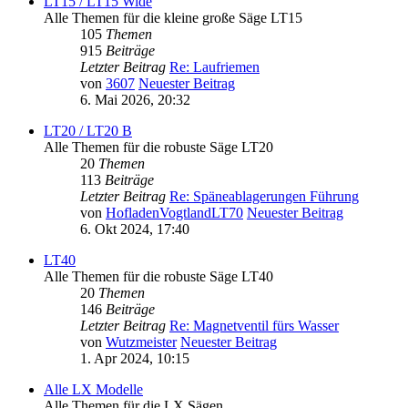
LT15 / LT15 Wide
Alle Themen für die kleine große Säge LT15
105
Themen
915
Beiträge
Letzter Beitrag
Re: Laufriemen
von
3607
Neuester Beitrag
6. Mai 2026, 20:32
LT20 / LT20 B
Alle Themen für die robuste Säge LT20
20
Themen
113
Beiträge
Letzter Beitrag
Re: Späneablagerungen Führung
von
HofladenVogtlandLT70
Neuester Beitrag
6. Okt 2024, 17:40
LT40
Alle Themen für die robuste Säge LT40
20
Themen
146
Beiträge
Letzter Beitrag
Re: Magnetventil fürs Wasser
von
Wutzmeister
Neuester Beitrag
1. Apr 2024, 10:15
Alle LX Modelle
Alle Themen für die LX Sägen