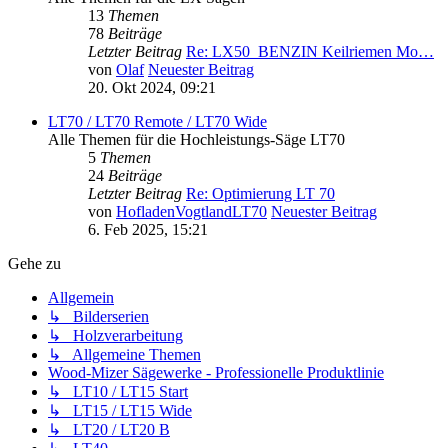
13
Themen
78
Beiträge
Letzter Beitrag
Re: LX50_BENZIN Keilriemen Mo…
von
Olaf
Neuester Beitrag
20. Okt 2024, 09:21
LT70 / LT70 Remote / LT70 Wide
Alle Themen für die Hochleistungs-Säge LT70
5
Themen
24
Beiträge
Letzter Beitrag
Re: Optimierung LT 70
von
HofladenVogtlandLT70
Neuester Beitrag
6. Feb 2025, 15:21
Gehe zu
Allgemein
↳ Bilderserien
↳ Holzverarbeitung
↳ Allgemeine Themen
Wood-Mizer Sägewerke - Professionelle Produktlinie
↳ LT10 / LT15 Start
↳ LT15 / LT15 Wide
↳ LT20 / LT20 B