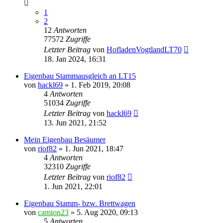
1
2
12
Antworten
77572
Zugriffe
Letzter Beitrag
von
HofladenVogtlandLT70
18. Jan 2024, 16:31
Eigenbau Stammausgleich an LT15
von
hackl69
»
1. Feb 2019, 20:08
4
Antworten
51034
Zugriffe
Letzter Beitrag
von
hackl69
13. Jun 2021, 21:52
Mein Eigenbau Besäumer
von
riof82
»
1. Jun 2021, 18:47
4
Antworten
32310
Zugriffe
Letzter Beitrag
von
riof82
1. Jun 2021, 22:01
Eigenbau Stamm- bzw. Brettwagen
von
camion23
»
5. Aug 2020, 09:13
5
Antworten