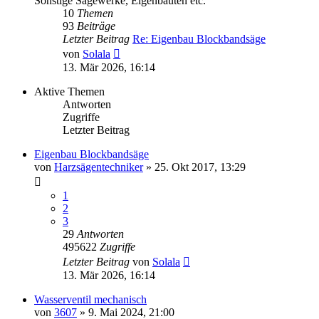
Sonstige Sägewerke, Eigenbauten etc.
10
Themen
93
Beiträge
Letzter Beitrag
Re: Eigenbau Blockbandsäge
Neuester
von
Solala
Beitrag
13. Mär 2026, 16:14
Aktive Themen
Antworten
Zugriffe
Letzter Beitrag
Eigenbau Blockbandsäge
von
Harzsägentechniker
»
25. Okt 2017, 13:29
1
2
3
29
Antworten
495622
Zugriffe
Letzter Beitrag
von
Solala
13. Mär 2026, 16:14
Wasserventil mechanisch
von
3607
»
9. Mai 2024, 21:00