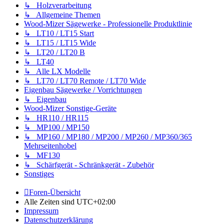
↳ Holzverarbeitung
↳ Allgemeine Themen
Wood-Mizer Sägewerke - Professionelle Produktlinie
↳ LT10 / LT15 Start
↳ LT15 / LT15 Wide
↳ LT20 / LT20 B
↳ LT40
↳ Alle LX Modelle
↳ LT70 / LT70 Remote / LT70 Wide
Eigenbau Sägewerke / Vorrichtungen
↳ Eigenbau
Wood-Mizer Sonstige-Geräte
↳ HR110 / HR115
↳ MP100 / MP150
↳ MP160 / MP180 / MP200 / MP260 / MP360/365
Mehrseitenhobel
↳ MF130
↳ Schärfgerät - Schränkgerät - Zubehör
Sonstiges
Foren-Übersicht
Alle Zeiten sind
UTC+02:00
Impressum
Datenschutzerklärung