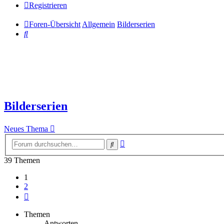
Registrieren
Foren-Übersicht
Allgemein
Bilderserien
Suche
Bilderserien
Neues Thema
Erweiterte
Suche
Suche
39 Themen
1
2
Nächste
Themen
Antworten