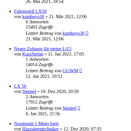
26. Mai 2021, 18:54
Fahrgestell LX50
von
kumbayo30
»
21. Mär 2021, 12:06
0
Antworten
15493
Zugriffe
Letzter Beitrag
von
kumbayo30
21. Mär 2021, 12:06
Neues Zuhause für meine Lt15
von
KurzStefan
»
11. Jan 2021, 17:05
1
Antworten
14014
Zugriffe
Letzter Beitrag
von
GGWM
12. Jan 2021, 10:53
LX 50
von
Steppel
»
10. Dez 2020, 20:50
2
Antworten
17912
Zugriffe
Letzter Beitrag
von
Steppel
6. Jan 2021, 21:56
Nussbaum 1 Meter breit
von
Harzsägentechniker
»
12. Dez 2020, 07:35