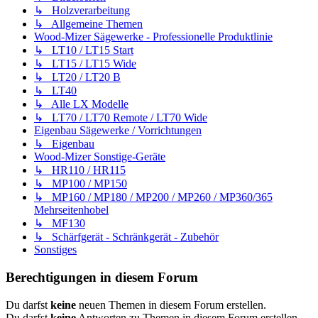
↳ Holzverarbeitung
↳ Allgemeine Themen
Wood-Mizer Sägewerke - Professionelle Produktlinie
↳ LT10 / LT15 Start
↳ LT15 / LT15 Wide
↳ LT20 / LT20 B
↳ LT40
↳ Alle LX Modelle
↳ LT70 / LT70 Remote / LT70 Wide
Eigenbau Sägewerke / Vorrichtungen
↳ Eigenbau
Wood-Mizer Sonstige-Geräte
↳ HR110 / HR115
↳ MP100 / MP150
↳ MP160 / MP180 / MP200 / MP260 / MP360/365
Mehrseitenhobel
↳ MF130
↳ Schärfgerät - Schränkgerät - Zubehör
Sonstiges
Berechtigungen in diesem Forum
Du darfst
keine
neuen Themen in diesem Forum erstellen.
Du darfst
keine
Antworten zu Themen in diesem Forum erstellen.