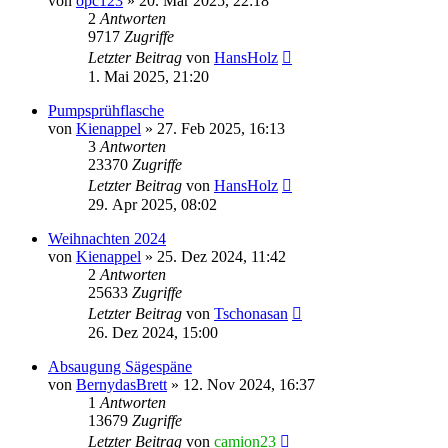
von
opc123
»
20. Mär 2025, 22:18
2
Antworten
9717
Zugriffe
Letzter Beitrag
von
HansHolz
1. Mai 2025, 21:20
Pumpsprühflasche
von
Kienappel
»
27. Feb 2025, 16:13
3
Antworten
23370
Zugriffe
Letzter Beitrag
von
HansHolz
29. Apr 2025, 08:02
Weihnachten 2024
von
Kienappel
»
25. Dez 2024, 11:42
2
Antworten
25633
Zugriffe
Letzter Beitrag
von
Tschonasan
26. Dez 2024, 15:00
Absaugung Sägespäne
von
BernydasBrett
»
12. Nov 2024, 16:37
1
Antworten
13679
Zugriffe
Letzter Beitrag
von
camion23