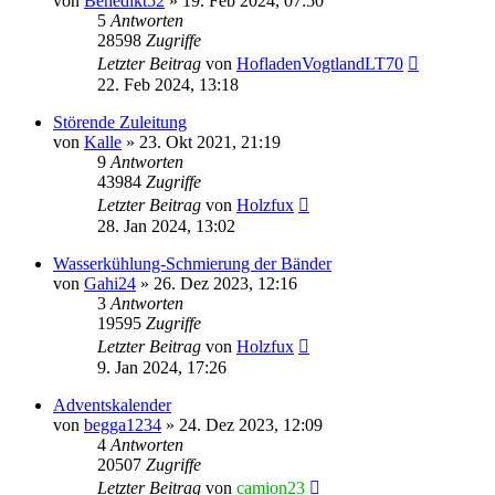
von
Benedikt52
»
19. Feb 2024, 07:50
5
Antworten
28598
Zugriffe
Letzter Beitrag
von
HofladenVogtlandLT70
22. Feb 2024, 13:18
Störende Zuleitung
von
Kalle
»
23. Okt 2021, 21:19
9
Antworten
43984
Zugriffe
Letzter Beitrag
von
Holzfux
28. Jan 2024, 13:02
Wasserkühlung-Schmierung der Bänder
von
Gahi24
»
26. Dez 2023, 12:16
3
Antworten
19595
Zugriffe
Letzter Beitrag
von
Holzfux
9. Jan 2024, 17:26
Adventskalender
von
begga1234
»
24. Dez 2023, 12:09
4
Antworten
20507
Zugriffe
Letzter Beitrag
von
camion23