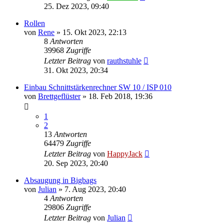
25. Dez 2023, 09:40
Rollen
von
Rene
»
15. Okt 2023, 22:13
8
Antworten
39968
Zugriffe
Letzter Beitrag
von
rauthstuhle
31. Okt 2023, 20:34
Einbau Schnittstärkenrechner SW 10 / ISP 010
von
Brettgeflüster
»
18. Feb 2018, 19:36
1
2
13
Antworten
64479
Zugriffe
Letzter Beitrag
von
HappyJack
20. Sep 2023, 20:40
Absaugung in Bigbags
von
Julian
»
7. Aug 2023, 20:40
4
Antworten
29806
Zugriffe
Letzter Beitrag
von
Julian