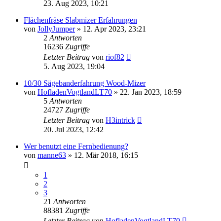
23. Aug 2023, 10:21
Flächenfräse Slabmizer Erfahrungen
von
JollyJumper
»
12. Apr 2023, 23:21
2
Antworten
16236
Zugriffe
Letzter Beitrag
von
riof82
5. Aug 2023, 19:04
10/30 Sägebanderfahrung Wood-Mizer
von
HofladenVogtlandLT70
»
22. Jan 2023, 18:59
5
Antworten
24727
Zugriffe
Letzter Beitrag
von
H3intrick
20. Jul 2023, 12:42
Wer benutzt eine Fernbedienung?
von
manne63
»
12. Mär 2018, 16:15
1
2
3
21
Antworten
88381
Zugriffe
Letzter Beitrag
von
HofladenVogtlandLT70