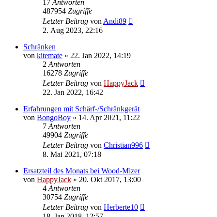
17
Antworten
487954
Zugriffe
Letzter Beitrag
von
Andi89
2. Aug 2023, 22:16
Schränken
von
kitemate
»
22. Jan 2022, 14:19
2
Antworten
16278
Zugriffe
Letzter Beitrag
von
HappyJack
22. Jan 2022, 16:42
Erfahrungen mit Schärf-/Schränkgerät
von
BongoBoy
»
14. Apr 2021, 11:22
7
Antworten
49904
Zugriffe
Letzter Beitrag
von
Christian996
8. Mai 2021, 07:18
Ersatzteil des Monats bei Wood-Mizer
von
HappyJack
»
20. Okt 2017, 13:00
4
Antworten
30754
Zugriffe
Letzter Beitrag
von
Herberte10
18. Jan 2018, 12:57