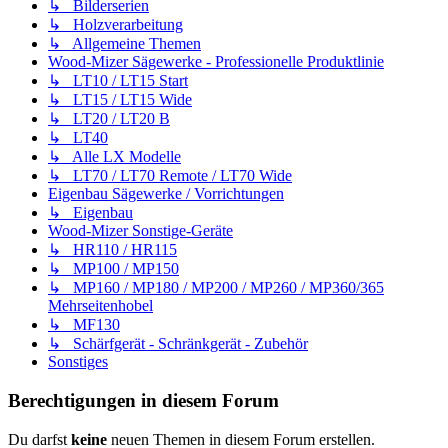
↳ Bilderserien
↳ Holzverarbeitung
↳ Allgemeine Themen
Wood-Mizer Sägewerke - Professionelle Produktlinie
↳ LT10 / LT15 Start
↳ LT15 / LT15 Wide
↳ LT20 / LT20 B
↳ LT40
↳ Alle LX Modelle
↳ LT70 / LT70 Remote / LT70 Wide
Eigenbau Sägewerke / Vorrichtungen
↳ Eigenbau
Wood-Mizer Sonstige-Geräte
↳ HR110 / HR115
↳ MP100 / MP150
↳ MP160 / MP180 / MP200 / MP260 / MP360/365
Mehrseitenhobel
↳ MF130
↳ Schärfgerät - Schränkgerät - Zubehör
Sonstiges
Berechtigungen in diesem Forum
Du darfst
keine
neuen Themen in diesem Forum erstellen.