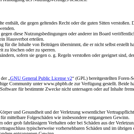
alte enthält, die gegen geltendes Recht oder die guten Sitten verstoßen. 
rwenden.
n gegen diese Nutzungsbedingungen oder anderer im Board veröffentli
in Hausverbot erteilen.
für die Inhalte von Beiträgen übernimmt, die er nicht selbst erstellt 
it zu löschen oder zu sperren.
uändern, sofern sie gegen o. g. Regeln verstoßen oder geeignet sind, 
 der „
GNU General Public License v2
“ (GPL) bereitgestellten Foren
hige Community unter www.phpbb.de zur Verfügung gestellt. Beide hab
oftware für bestimmte Zwecke nicht untersagen oder auf Inhalte frem
rper und Gesundheit und der Verletzung wesentlicher Vertragspflichten
ch für mittelbare Folgeschäden wie insbesondere entgangenen Gewinn.
em oder grob fahrlässigem Verhalten oder bei Schäden aus der Verletz
i Vertragsschluss typischerweise vorhersehbaren Schäden und im übrigen
besondere entgangenen Gewinn.