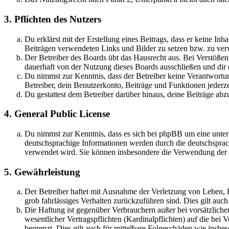
3. Pflichten des Nutzers
Du erklärst mit der Erstellung eines Beitrags, dass er keine Inh
Beiträgen verwendeten Links und Bilder zu setzen bzw. zu ve
Der Betreiber des Boards übt das Hausrecht aus. Bei Verstöße
dauerhaft von der Nutzung dieses Boards ausschließen und dir e
Du nimmst zur Kenntnis, dass der Betreiber keine Verantwortung 
Betreiber, dein Benutzerkonto, Beiträge und Funktionen jederze
Du gestattest dem Betreiber darüber hinaus, deine Beiträge abz
4. General Public License
Du nimmst zur Kenntnis, dass es sich bei phpBB um eine unter
deutschsprachige Informationen werden durch die deutschsprac
verwendet wird. Sie können insbesondere die Verwendung der S
5. Gewährleistung
Der Betreiber haftet mit Ausnahme der Verletzung von Leben, Kö
grob fahrlässiges Verhalten zurückzuführen sind. Dies gilt au
Die Haftung ist gegenüber Verbrauchern außer bei vorsätzlich
wesentlicher Vertragspflichten (Kardinalpflichten) auf die be
begrenzt. Dies gilt auch für mittelbare Folgeschäden wie ins