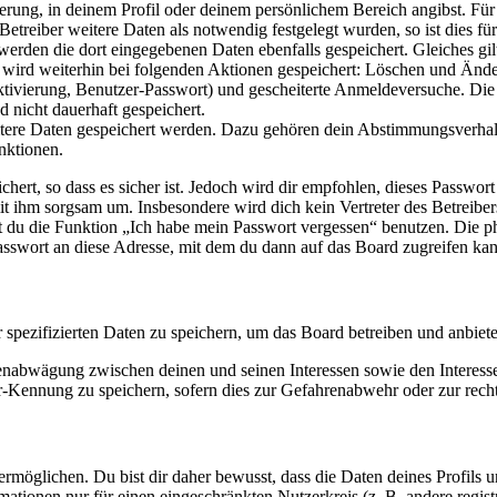
ierung, in deinem Profil oder deinem persönlichem Bereich angibst. Für
reiber weitere Daten als notwendig festgelegt wurden, so ist dies für 
 werden die dort eingegebenen Daten ebenfalls gespeichert. Gleiches gi
e wird weiterhin bei folgenden Aktionen gespeichert: Löschen und Änd
ktivierung, Benutzer-Passwort) und gescheiterte Anmeldeversuche. D
d nicht dauerhaft gespeichert.
eitere Daten gespeichert werden. Dazu gehören dein Abstimmungsverhal
nktionen.
ert, so dass es sicher ist. Jedoch wird dir empfohlen, dieses Passwor
it ihm sorgsam um. Insbesondere wird dich kein Vertreter des Betreibe
nst du die Funktion „Ich habe mein Passwort vergessen“ benutzen. Di
asswort an diese Adresse, mit dem du dann auf das Board zugreifen kan
r spezifizierten Daten zu speichern, um das Board betreiben und anbiet
ssenabwägung zwischen deinen und seinen Interessen sowie den Interes
-Kennung zu speichern, sofern dies zur Gefahrenabwehr oder zur recht
möglichen. Du bist dir daher bewusst, dass die Daten deines Profils und
mationen nur für einen eingeschränkten Nutzerkreis (z. B. andere regist