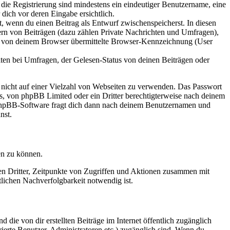
 die Registrierung sind mindestens ein eindeutiger Benutzername, eine
dich vor deren Eingabe ersichtlich.
lt, wenn du einen Beitrag als Entwurf zwischenspeicherst. In diesen
ern von Beiträgen (dazu zählen Private Nachrichten und Umfragen),
ie von deinem Browser übermittelte Browser-Kennzeichnung (User
ten bei Umfragen, der Gelesen-Status von deinen Beiträgen oder
t nicht auf einer Vielzahl von Webseiten zu verwenden. Das Passwort
rs, von phpBB Limited oder ein Dritter berechtigterweise nach deinem
e phpBB-Software fragt dich dann nach deinem Benutzernamen und
nst.
en zu können.
sen Dritter, Zeitpunkte von Zugriffen und Aktionen zusammen mit
lichen Nachverfolgbarkeit notwendig ist.
 die von dir erstellten Beiträge im Internet öffentlich zugänglich
rierte Benutzer, Administratoren etc.) zugänglich sind. Wenn du