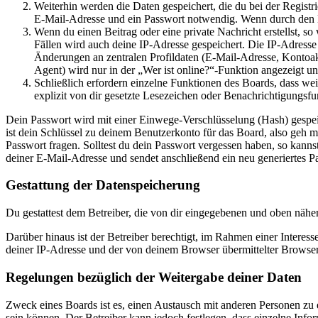
Weiterhin werden die Daten gespeichert, die du bei der Registr
E-Mail-Adresse und ein Passwort notwendig. Wenn durch den Bet
Wenn du einen Beitrag oder eine private Nachricht erstellst, so
Fällen wird auch deine IP-Adresse gespeichert. Die IP-Adress
Änderungen an zentralen Profildaten (E-Mail-Adresse, Kontoa
Agent) wird nur in der „Wer ist online?“-Funktion angezeigt un
Schließlich erfordern einzelne Funktionen des Boards, dass w
explizit von dir gesetzte Lesezeichen oder Benachrichtigungsfu
Dein Passwort wird mit einer Einwege-Verschlüsselung (Hash) gespeich
ist dein Schlüssel zu deinem Benutzerkonto für das Board, also geh m
Passwort fragen. Solltest du dein Passwort vergessen haben, so kan
deiner E-Mail-Adresse und sendet anschließend ein neu generiertes P
Gestattung der Datenspeicherung
Du gestattest dem Betreiber, die von dir eingegebenen und oben nähe
Darüber hinaus ist der Betreiber berechtigt, im Rahmen einer Intere
deiner IP-Adresse und der von deinem Browser übermittelter Browser
Regelungen bezüglich der Weitergabe deiner Daten
Zweck eines Boards ist es, einen Austausch mit anderen Personen zu er
sein können. Der Betreiber kann jedoch festlegen, dass einzelne Infor