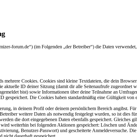
ng
dmizer-forum.de“) (im Folgenden „der Betreiber“) die Daten verwende
s mehrere Cookies. Cookies sind kleine Textdateien, die dein Browser 
ie aktuelle ID deiner Sitzung (damit dir alle Seitenaufrufe zugeordnet
angemeldet bist) sowie Informationen über deine Teilnahme an Umfragen
ID gespeichert. Die Cookies haben standardmäßig eine Gültigkeit von e
ierung, in deinem Profil oder deinem persönlichem Bereich angibst. Für
reiber weitere Daten als notwendig festgelegt wurden, so ist dies für 
 werden die dort eingegebenen Daten ebenfalls gespeichert. Gleiches gi
e wird weiterhin bei folgenden Aktionen gespeichert: Löschen und Änd
ktivierung, Benutzer-Passwort) und gescheiterte Anmeldeversuche. D
d nicht dauerhaft gespeichert.