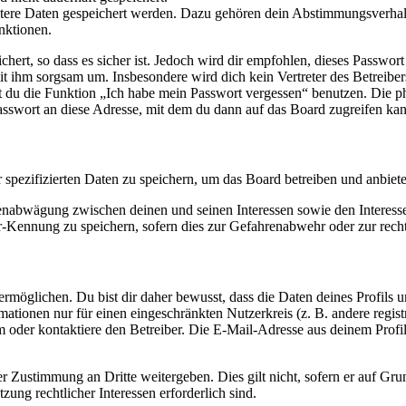
eitere Daten gespeichert werden. Dazu gehören dein Abstimmungsverhal
nktionen.
ert, so dass es sicher ist. Jedoch wird dir empfohlen, dieses Passwor
it ihm sorgsam um. Insbesondere wird dich kein Vertreter des Betreibe
nst du die Funktion „Ich habe mein Passwort vergessen“ benutzen. Di
asswort an diese Adresse, mit dem du dann auf das Board zugreifen kan
r spezifizierten Daten zu speichern, um das Board betreiben und anbiet
ssenabwägung zwischen deinen und seinen Interessen sowie den Interes
-Kennung zu speichern, sofern dies zur Gefahrenabwehr oder zur recht
möglichen. Du bist dir daher bewusst, dass die Daten deines Profils und
mationen nur für einen eingeschränkten Nutzerkreis (z. B. andere regist
oder kontaktiere den Betreiber. Die E-Mail-Adresse aus deinem Profil 
r Zustimmung an Dritte weitergeben. Dies gilt nicht, sofern er auf Gr
zung rechtlicher Interessen erforderlich sind.