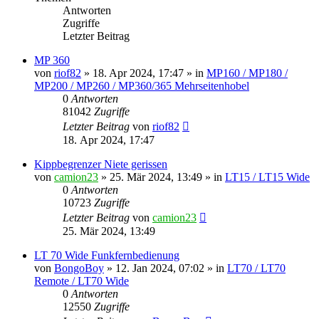
Antworten
Zugriffe
Letzter Beitrag
MP 360
von
riof82
»
18. Apr 2024, 17:47
» in
MP160 / MP180 /
MP200 / MP260 / MP360/365 Mehrseitenhobel
0
Antworten
81042
Zugriffe
Letzter Beitrag
von
riof82
18. Apr 2024, 17:47
Kippbegrenzer Niete gerissen
von
camion23
»
25. Mär 2024, 13:49
» in
LT15 / LT15 Wide
0
Antworten
10723
Zugriffe
Letzter Beitrag
von
camion23
25. Mär 2024, 13:49
LT 70 Wide Funkfernbedienung
von
BongoBoy
»
12. Jan 2024, 07:02
» in
LT70 / LT70
Remote / LT70 Wide
0
Antworten
12550
Zugriffe