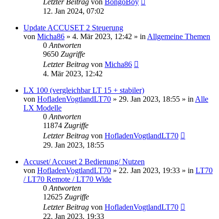
Letzter Beitrag
von
BongoBoy
12. Jan 2024, 07:02
Update ACCUSET 2 Steuerung
von
Micha86
»
4. Mär 2023, 12:42
» in
Allgemeine Themen
0
Antworten
9650
Zugriffe
Letzter Beitrag
von
Micha86
4. Mär 2023, 12:42
LX 100 (vergleichbar LT 15 + stabiler)
von
HofladenVogtlandLT70
»
29. Jan 2023, 18:55
» in
Alle
LX Modelle
0
Antworten
11874
Zugriffe
Letzter Beitrag
von
HofladenVogtlandLT70
29. Jan 2023, 18:55
Accuset/ Accuset 2 Bedienung/ Nutzen
von
HofladenVogtlandLT70
»
22. Jan 2023, 19:33
» in
LT70
/ LT70 Remote / LT70 Wide
0
Antworten
12625
Zugriffe
Letzter Beitrag
von
HofladenVogtlandLT70
22. Jan 2023, 19:33