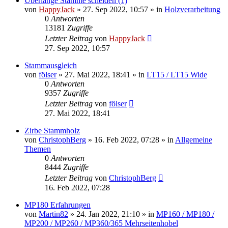
Überlange Stämme scheiden (1)
von
HappyJack
»
27. Sep 2022, 10:57
» in
Holzverarbeitung
0
Antworten
13181
Zugriffe
Letzter Beitrag
von
HappyJack
27. Sep 2022, 10:57
Stammausgleich
von
fölser
»
27. Mai 2022, 18:41
» in
LT15 / LT15 Wide
0
Antworten
9357
Zugriffe
Letzter Beitrag
von
fölser
27. Mai 2022, 18:41
Zirbe Stammholz
von
ChristophBerg
»
16. Feb 2022, 07:28
» in
Allgemeine
Themen
0
Antworten
8444
Zugriffe
Letzter Beitrag
von
ChristophBerg
16. Feb 2022, 07:28
MP180 Erfahrungen
von
Martin82
»
24. Jan 2022, 21:10
» in
MP160 / MP180 /
MP200 / MP260 / MP360/365 Mehrseitenhobel