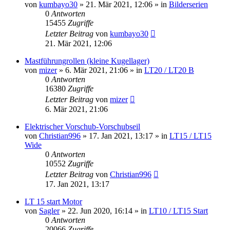
von
kumbayo30
»
21. Mär 2021, 12:06
» in
Bilderserien
0
Antworten
15455
Zugriffe
Letzter Beitrag
von
kumbayo30
21. Mär 2021, 12:06
Mastführungrollen (kleine Kugellager)
von
mizer
»
6. Mär 2021, 21:06
» in
LT20 / LT20 B
0
Antworten
16380
Zugriffe
Letzter Beitrag
von
mizer
6. Mär 2021, 21:06
Elektrischer Vorschub-Vorschubseil
von
Christian996
»
17. Jan 2021, 13:17
» in
LT15 / LT15
Wide
0
Antworten
10552
Zugriffe
Letzter Beitrag
von
Christian996
17. Jan 2021, 13:17
LT 15 start Motor
von
Sagler
»
22. Jun 2020, 16:14
» in
LT10 / LT15 Start
0
Antworten
20066
Zugriffe