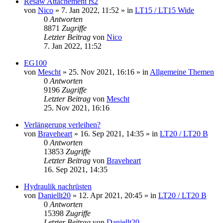
Resaw Attachement rs2
von
Nico
»
7. Jan 2022, 11:52
» in
LT15 / LT15 Wide
0
Antworten
8871
Zugriffe
Letzter Beitrag
von
Nico
7. Jan 2022, 11:52
EG100
von
Mescht
»
25. Nov 2021, 16:16
» in
Allgemeine Themen
0
Antworten
9196
Zugriffe
Letzter Beitrag
von
Mescht
25. Nov 2021, 16:16
Verlängerung verleihen?
von
Braveheart
»
16. Sep 2021, 14:35
» in
LT20 / LT20 B
0
Antworten
13853
Zugriffe
Letzter Beitrag
von
Braveheart
16. Sep 2021, 14:35
Hydraulik nachrüsten
von
Daniellt20
»
12. Apr 2021, 20:45
» in
LT20 / LT20 B
0
Antworten
15398
Zugriffe
Letzter Beitrag
von
Daniellt20