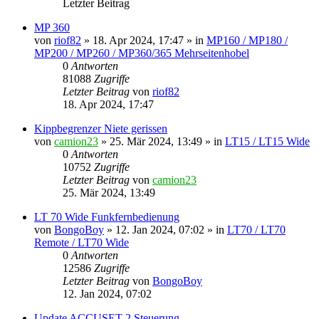
Letzter Beitrag
MP 360
von
riof82
»
18. Apr 2024, 17:47
» in
MP160 / MP180 /
MP200 / MP260 / MP360/365 Mehrseitenhobel
0
Antworten
81088
Zugriffe
Letzter Beitrag
von
riof82
18. Apr 2024, 17:47
Kippbegrenzer Niete gerissen
von
camion23
»
25. Mär 2024, 13:49
» in
LT15 / LT15 Wide
0
Antworten
10752
Zugriffe
Letzter Beitrag
von
camion23
25. Mär 2024, 13:49
LT 70 Wide Funkfernbedienung
von
BongoBoy
»
12. Jan 2024, 07:02
» in
LT70 / LT70
Remote / LT70 Wide
0
Antworten
12586
Zugriffe
Letzter Beitrag
von
BongoBoy
12. Jan 2024, 07:02
Update ACCUSET 2 Steuerung