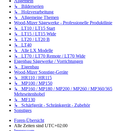
Allgemein
↳ Bilderserien
↳ Holzverarbeitung
↳ Allgemeine Themen
Wood-Mizer Sägewerke - Professionelle Produktlinie
↳ LT10 / LT15 Start
↳ LT15 / LT15 Wide
↳ LT20 / LT20 B
↳ LT40
↳ Alle LX Modelle
↳ LT70 / LT70 Remote / LT70 Wide
Eigenbau Sägewerke / Vorrichtungen
↳ Eigenbau
Wood-Mizer Sonstige-Geräte
↳ HR110 / HR115
↳ MP100 / MP150
↳ MP160 / MP180 / MP200 / MP260 / MP360/365
Mehrseitenhobel
↳ MF130
↳ Schärfgerät - Schränkgerät - Zubehör
Sonstiges
Foren-Übersicht
Alle Zeiten sind
UTC+02:00
Impressum