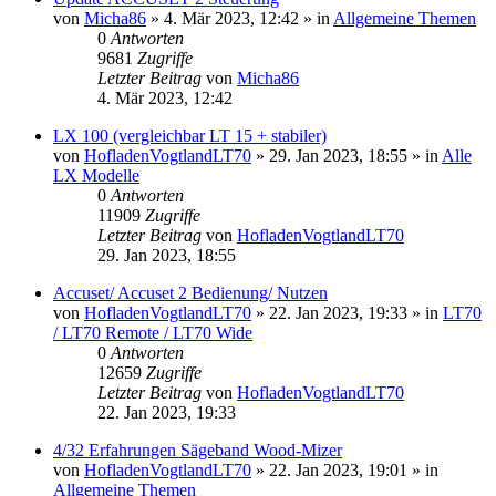
von
Micha86
»
4. Mär 2023, 12:42
» in
Allgemeine Themen
0
Antworten
9681
Zugriffe
Letzter Beitrag
von
Micha86
4. Mär 2023, 12:42
LX 100 (vergleichbar LT 15 + stabiler)
von
HofladenVogtlandLT70
»
29. Jan 2023, 18:55
» in
Alle
LX Modelle
0
Antworten
11909
Zugriffe
Letzter Beitrag
von
HofladenVogtlandLT70
29. Jan 2023, 18:55
Accuset/ Accuset 2 Bedienung/ Nutzen
von
HofladenVogtlandLT70
»
22. Jan 2023, 19:33
» in
LT70
/ LT70 Remote / LT70 Wide
0
Antworten
12659
Zugriffe
Letzter Beitrag
von
HofladenVogtlandLT70
22. Jan 2023, 19:33
4/32 Erfahrungen Sägeband Wood-Mizer
von
HofladenVogtlandLT70
»
22. Jan 2023, 19:01
» in
Allgemeine Themen