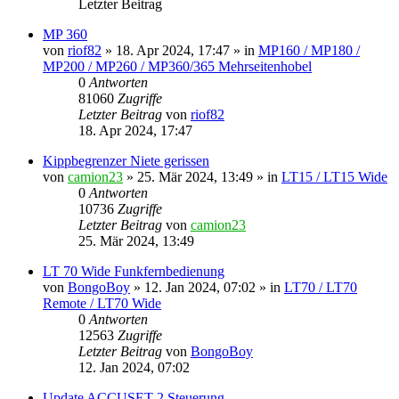
Letzter Beitrag
MP 360
von
riof82
»
18. Apr 2024, 17:47
» in
MP160 / MP180 /
MP200 / MP260 / MP360/365 Mehrseitenhobel
0
Antworten
81060
Zugriffe
Letzter Beitrag
von
riof82
18. Apr 2024, 17:47
Kippbegrenzer Niete gerissen
von
camion23
»
25. Mär 2024, 13:49
» in
LT15 / LT15 Wide
0
Antworten
10736
Zugriffe
Letzter Beitrag
von
camion23
25. Mär 2024, 13:49
LT 70 Wide Funkfernbedienung
von
BongoBoy
»
12. Jan 2024, 07:02
» in
LT70 / LT70
Remote / LT70 Wide
0
Antworten
12563
Zugriffe
Letzter Beitrag
von
BongoBoy
12. Jan 2024, 07:02
Update ACCUSET 2 Steuerung