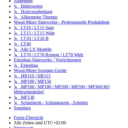
Allgemein
↳ Bilderserien
↳ Holzverarbeitung
↳ Allgemeine Themen
Wood-Mizer Sägewerke - Professionelle Produktlinie
↳ LT10 / LT15 Start
↳ LT15 / LT15 Wide
↳ LT20 / LT20 B
↳ LT40
↳ Alle LX Modelle
↳ LT70 / LT70 Remote / LT70 Wide
Eigenbau Sägewerke / Vorrichtungen
↳ Eigenbau
Wood-Mizer Sonstige-Geräte
↳ HR110 / HR115
↳ MP100 / MP150
↳ MP160 / MP180 / MP200 / MP260 / MP360/365
Mehrseitenhobel
↳ MF130
↳ Schärfgerät - Schränkgerät - Zubehör
Sonstiges
Foren-Übersicht
Alle Zeiten sind
UTC+02:00
Impressum