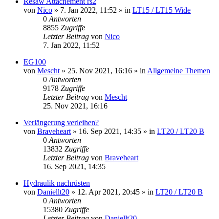
Resaw Attachement rs2
von
Nico
»
7. Jan 2022, 11:52
» in
LT15 / LT15 Wide
0
Antworten
8855
Zugriffe
Letzter Beitrag
von
Nico
7. Jan 2022, 11:52
EG100
von
Mescht
»
25. Nov 2021, 16:16
» in
Allgemeine Themen
0
Antworten
9178
Zugriffe
Letzter Beitrag
von
Mescht
25. Nov 2021, 16:16
Verlängerung verleihen?
von
Braveheart
»
16. Sep 2021, 14:35
» in
LT20 / LT20 B
0
Antworten
13832
Zugriffe
Letzter Beitrag
von
Braveheart
16. Sep 2021, 14:35
Hydraulik nachrüsten
von
Daniellt20
»
12. Apr 2021, 20:45
» in
LT20 / LT20 B
0
Antworten
15380
Zugriffe
Letzter Beitrag
von
Daniellt20