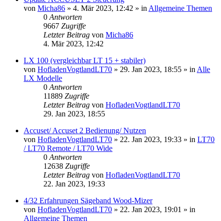
von
Micha86
»
4. Mär 2023, 12:42
» in
Allgemeine Themen
0
Antworten
9667
Zugriffe
Letzter Beitrag
von
Micha86
4. Mär 2023, 12:42
LX 100 (vergleichbar LT 15 + stabiler)
von
HofladenVogtlandLT70
»
29. Jan 2023, 18:55
» in
Alle
LX Modelle
0
Antworten
11889
Zugriffe
Letzter Beitrag
von
HofladenVogtlandLT70
29. Jan 2023, 18:55
Accuset/ Accuset 2 Bedienung/ Nutzen
von
HofladenVogtlandLT70
»
22. Jan 2023, 19:33
» in
LT70
/ LT70 Remote / LT70 Wide
0
Antworten
12638
Zugriffe
Letzter Beitrag
von
HofladenVogtlandLT70
22. Jan 2023, 19:33
4/32 Erfahrungen Sägeband Wood-Mizer
von
HofladenVogtlandLT70
»
22. Jan 2023, 19:01
» in
Allgemeine Themen