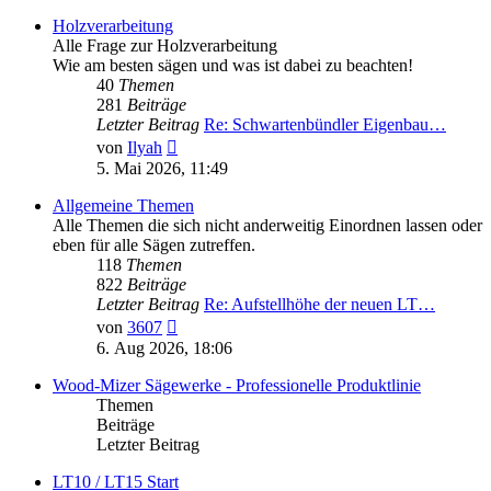
Holzverarbeitung
Alle Frage zur Holzverarbeitung
Wie am besten sägen und was ist dabei zu beachten!
40
Themen
281
Beiträge
Letzter Beitrag
Re: Schwartenbündler Eigenbau…
Neuester
von
Ilyah
Beitrag
5. Mai 2026, 11:49
Allgemeine Themen
Alle Themen die sich nicht anderweitig Einordnen lassen oder
eben für alle Sägen zutreffen.
118
Themen
822
Beiträge
Letzter Beitrag
Re: Aufstellhöhe der neuen LT…
Neuester
von
3607
Beitrag
6. Aug 2026, 18:06
Wood-Mizer Sägewerke - Professionelle Produktlinie
Themen
Beiträge
Letzter Beitrag
LT10 / LT15 Start