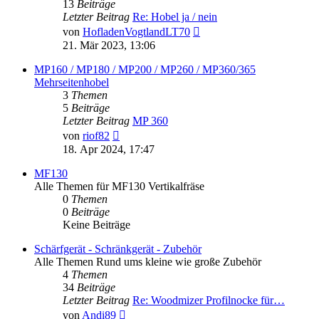
13
Beiträge
Letzter Beitrag
Re: Hobel ja / nein
Neuester
von
HofladenVogtlandLT70
Beitrag
21. Mär 2023, 13:06
MP160 / MP180 / MP200 / MP260 / MP360/365
Mehrseitenhobel
3
Themen
5
Beiträge
Letzter Beitrag
MP 360
Neuester
von
riof82
Beitrag
18. Apr 2024, 17:47
MF130
Alle Themen für MF130 Vertikalfräse
0
Themen
0
Beiträge
Keine Beiträge
Schärfgerät - Schränkgerät - Zubehör
Alle Themen Rund ums kleine wie große Zubehör
4
Themen
34
Beiträge
Letzter Beitrag
Re: Woodmizer Profilnocke für…
Neuester
von
Andi89