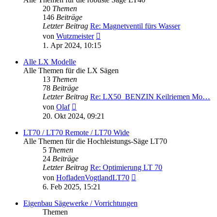
20
Themen
146
Beiträge
Letzter Beitrag
Re: Magnetventil fürs Wasser
Neuester
von
Wutzmeister
Beitrag
1. Apr 2024, 10:15
Alle LX Modelle
Alle Themen für die LX Sägen
13
Themen
78
Beiträge
Letzter Beitrag
Re: LX50_BENZIN Keilriemen Mo…
Neuester
von
Olaf
Beitrag
20. Okt 2024, 09:21
LT70 / LT70 Remote / LT70 Wide
Alle Themen für die Hochleistungs-Säge LT70
5
Themen
24
Beiträge
Letzter Beitrag
Re: Optimierung LT 70
Neuester
von
HofladenVogtlandLT70
Beitrag
6. Feb 2025, 15:21
Eigenbau Sägewerke / Vorrichtungen
Themen