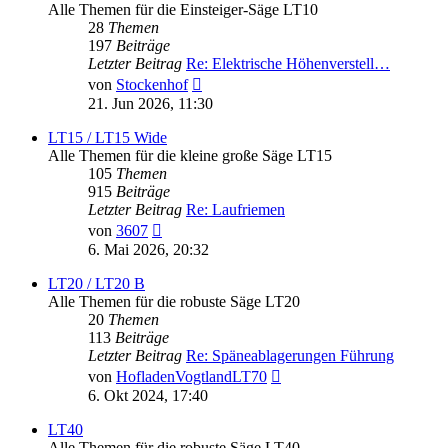
Alle Themen für die Einsteiger-Säge LT10
28
Themen
197
Beiträge
Letzter Beitrag
Re: Elektrische Höhenverstell…
Neuester
von
Stockenhof
Beitrag
21. Jun 2026, 11:30
LT15 / LT15 Wide
Alle Themen für die kleine große Säge LT15
105
Themen
915
Beiträge
Letzter Beitrag
Re: Laufriemen
Neuester
von
3607
Beitrag
6. Mai 2026, 20:32
LT20 / LT20 B
Alle Themen für die robuste Säge LT20
20
Themen
113
Beiträge
Letzter Beitrag
Re: Späneablagerungen Führung
Neuester
von
HofladenVogtlandLT70
Beitrag
6. Okt 2024, 17:40
LT40
Alle Themen für die robuste Säge LT40