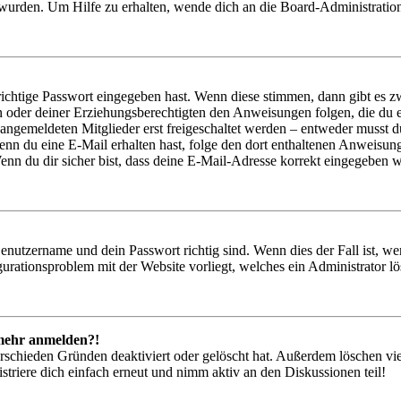
 wurden. Um Hilfe zu erhalten, wende dich an die Board-Administratio
richtige Passwort eingegeben hast. Wenn diese stimmen, dann gibt es
ern oder deiner Erziehungsberechtigten den Anweisungen folgen, die du e
 angemeldeten Mitglieder erst freigeschaltet werden – entweder musst du
. Wenn du eine E-Mail erhalten hast, folge den dort enthaltenen Anweis
nn du dir sicher bist, dass deine E-Mail-Adresse korrekt eingegeben w
Benutzername und dein Passwort richtig sind. Wenn dies der Fall ist, w
igurationsproblem mit der Website vorliegt, welches ein Administrator l
t mehr anmelden?!
rschieden Gründen deaktiviert oder gelöscht hat. Außerdem löschen vie
triere dich einfach erneut und nimm aktiv an den Diskussionen teil!