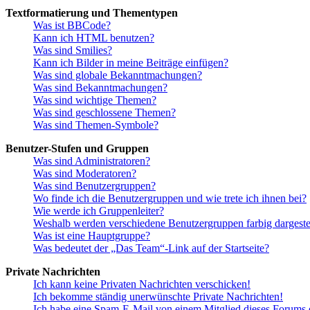
Textformatierung und Thementypen
Was ist BBCode?
Kann ich HTML benutzen?
Was sind Smilies?
Kann ich Bilder in meine Beiträge einfügen?
Was sind globale Bekanntmachungen?
Was sind Bekanntmachungen?
Was sind wichtige Themen?
Was sind geschlossene Themen?
Was sind Themen-Symbole?
Benutzer-Stufen und Gruppen
Was sind Administratoren?
Was sind Moderatoren?
Was sind Benutzergruppen?
Wo finde ich die Benutzergruppen und wie trete ich ihnen bei?
Wie werde ich Gruppenleiter?
Weshalb werden verschiedene Benutzergruppen farbig dargestel
Was ist eine Hauptgruppe?
Was bedeutet der „Das Team“-Link auf der Startseite?
Private Nachrichten
Ich kann keine Privaten Nachrichten verschicken!
Ich bekomme ständig unerwünschte Private Nachrichten!
Ich habe eine Spam-E-Mail von einem Mitglied dieses Forums e