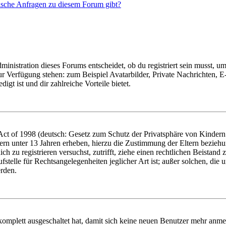
tische Anfragen zu diesem Forum gibt?
istration dieses Forums entscheidet, ob du registriert sein musst, um Be
zur Verfügung stehen: zum Beispiel Avatarbilder, Private Nachrichten, 
igt ist und dir zahlreiche Vorteile bietet.
t of 1998 (deutsch: Gesetz zum Schutz der Privatsphäre von Kindern i
ern unter 13 Jahren erheben, hierzu die Zustimmung der Eltern bezieh
dich zu registrieren versuchst, zutrifft, ziehe einen rechtlichen Beista
stelle für Rechtsangelegenheiten jeglicher Art ist; außer solchen, die
erden.
 komplett ausgeschaltet hat, damit sich keine neuen Benutzer mehr anm